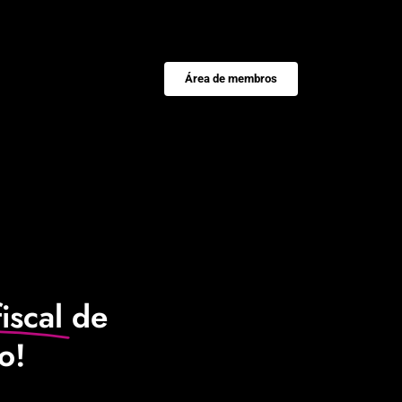
Área de membros
fiscal
de
o!