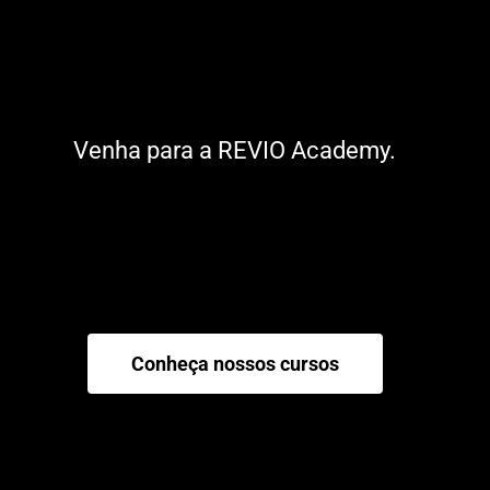
Venha para a REVIO Academy.
Conheça nossos cursos