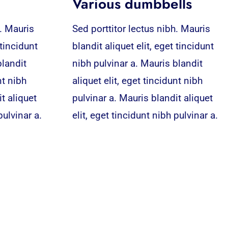
Various dumbbells
h. Mauris
Sed porttitor lectus nibh. Mauris
 tincidunt
blandit aliquet elit, eget tincidunt
blandit
nibh pulvinar a. Mauris blandit
nt nibh
aliquet elit, eget tincidunt nibh
t aliquet
pulvinar a. Mauris blandit aliquet
pulvinar a.
elit, eget tincidunt nibh pulvinar a.